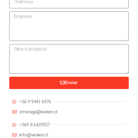
Enviar
+56 9 9441 6876
cmoraga@woken.cl
+569 8 6439927
info@woken.cl